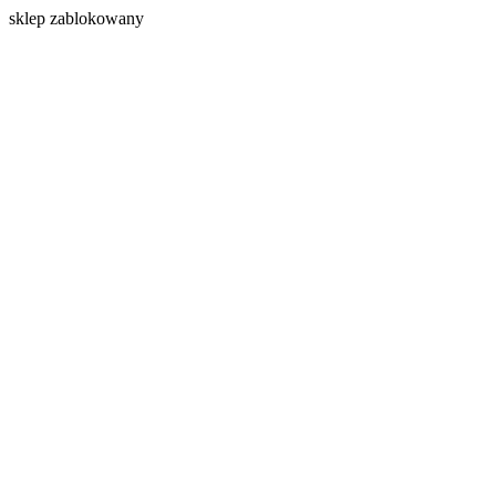
s
klep zablokowany