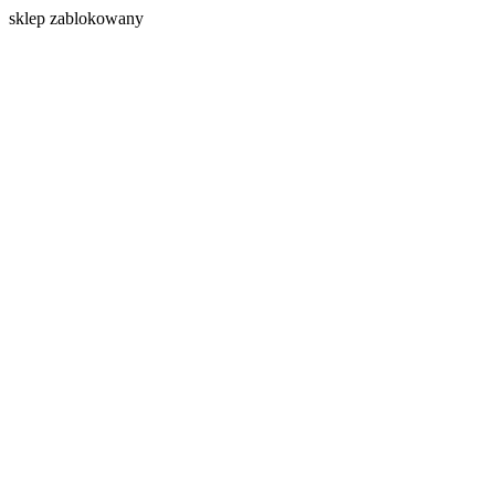
s
klep zablokowany