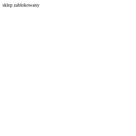
s
klep zablokowany