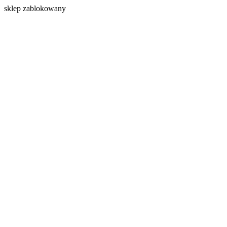
s
klep zablokowany