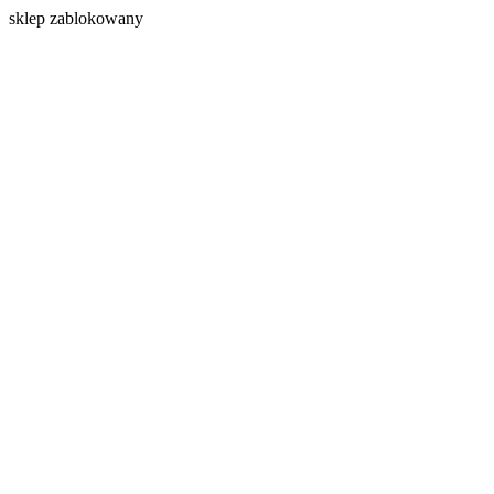
s
klep zablokowany