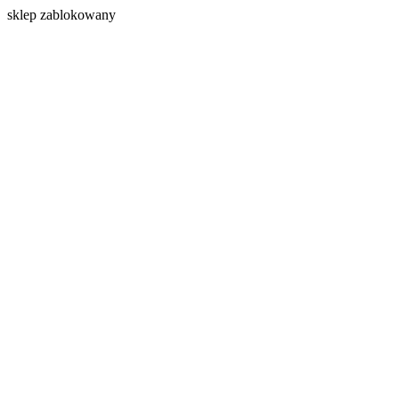
s
klep zablokowany