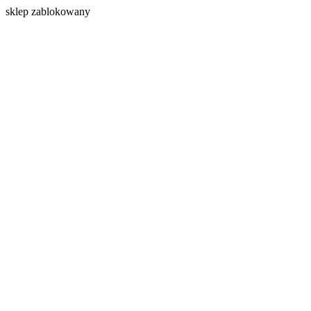
s
klep zablokowany