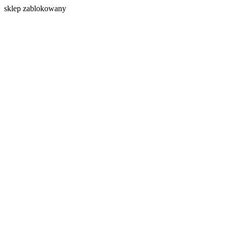
s
klep zablokowany