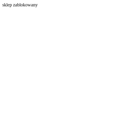
s
klep zablokowany