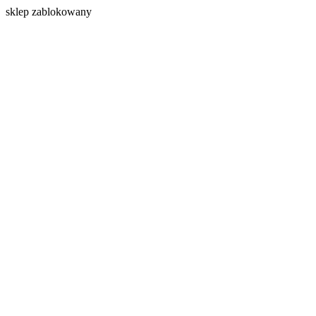
s
klep zablokowany