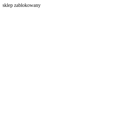
s
klep zablokowany