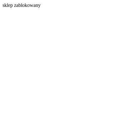
s
klep zablokowany