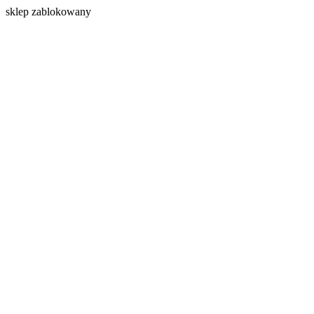
s
klep zablokowany