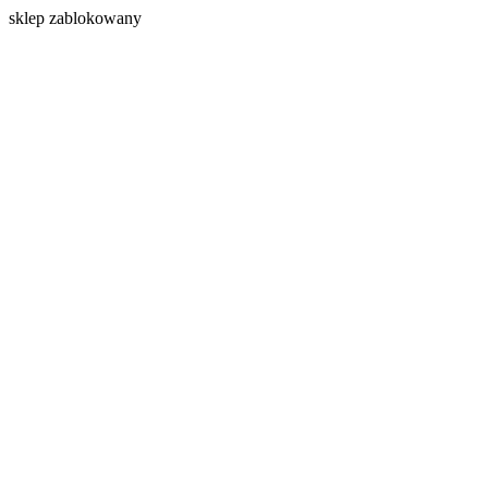
s
klep zablokowany