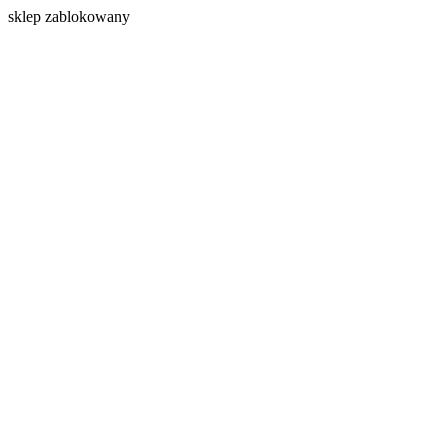
s
klep zablokowany