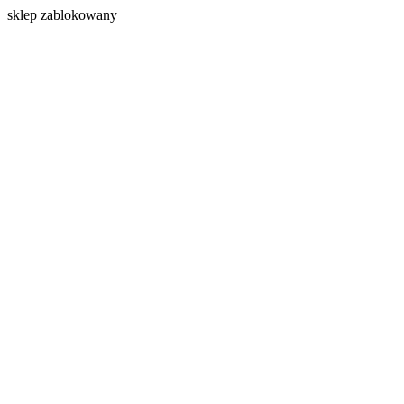
s
klep zablokowany