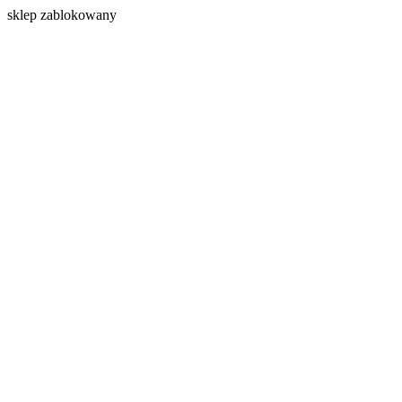
s
klep zablokowany