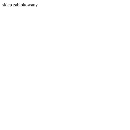
s
klep zablokowany