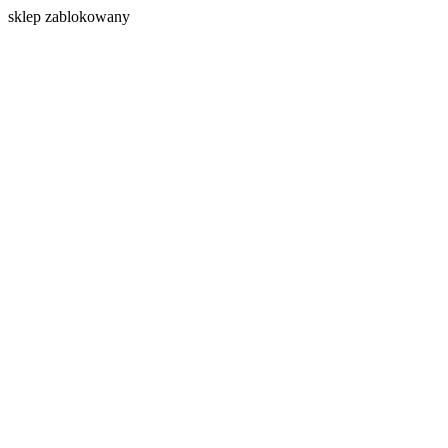
s
klep zablokowany