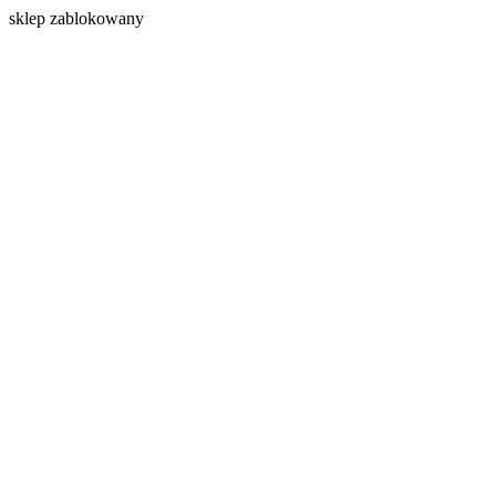
s
klep zablokowany