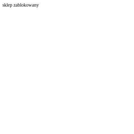
s
klep zablokowany