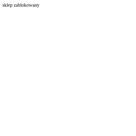
s
klep zablokowany