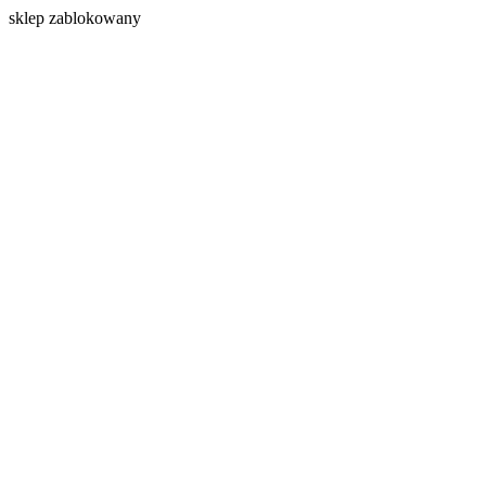
s
klep zablokowany