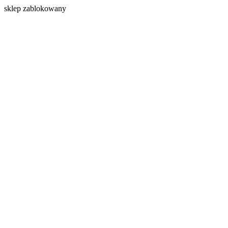
s
klep zablokowany