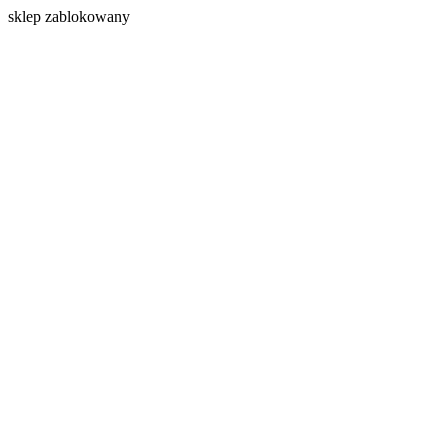
s
klep zablokowany